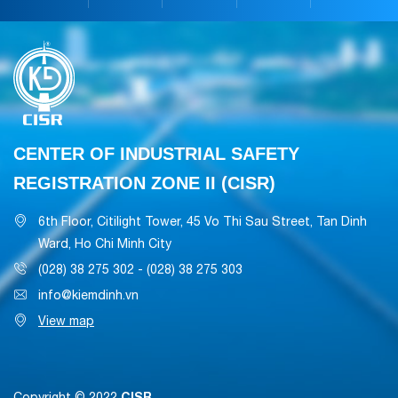
CENTER OF INDUSTRIAL SAFETY
REGISTRATION ZONE II (CISR)
6th Floor, Citilight Tower, 45 Vo Thi Sau Street, Tan Dinh
Ward, Ho Chi Minh City
(028) 38 275 302 - (028) 38 275 303
info@kiemdinh.vn
View map
CISR
Copyright © 2022