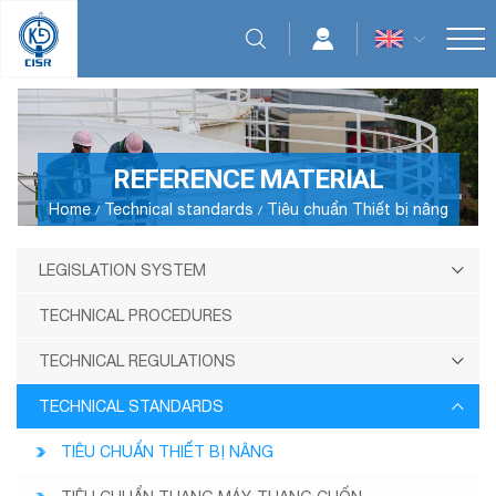
REFERENCE MATERIAL
Home
Technical standards
Tiêu chuẩn Thiết bị nâng
LEGISLATION SYSTEM
TECHNICAL PROCEDURES
TECHNICAL REGULATIONS
TECHNICAL STANDARDS
TIÊU CHUẨN THIẾT BỊ NÂNG