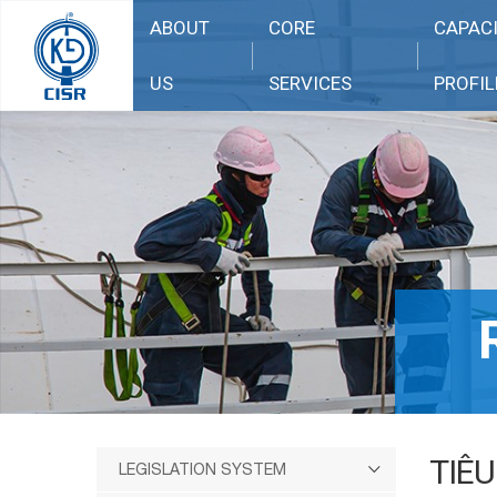
ABOUT
CORE
CAPAC
US
SERVICES
PROFIL
TIÊ
LEGISLATION SYSTEM