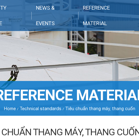
ITY
NEWS &
REFERENCE
E
EVENTS
MATERIAL
REFERENCE MATERIA
Home
Technical standards
Tiêu chuẩn thang máy, thang cuốn
U CHUẨN THANG MÁY, THANG CUỐ