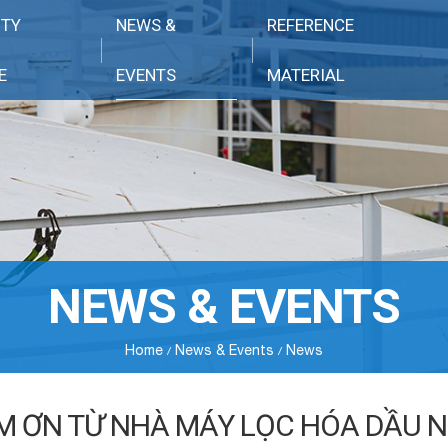
ITY
NEWS &
REFERENCE
E
EVENTS
MATERIAL
NEWS & EVENTS
Home
News & Events
News
M ƠN TỪ NHÀ MÁY LỌC HÓA DẦU N