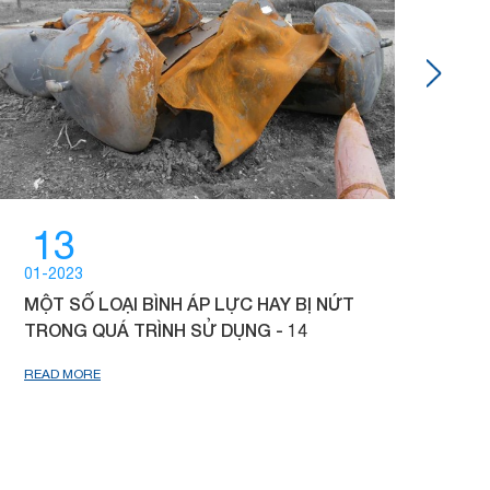
13
01-2023
07-
MỘT SỐ LOẠI BÌNH ÁP LỰC HAY BỊ NỨT
HỘI
TRONG QUÁ TRÌNH SỬ DỤNG - 14
BA
ƯƠNG SANG TRUNG
READ MORE
TH
REA