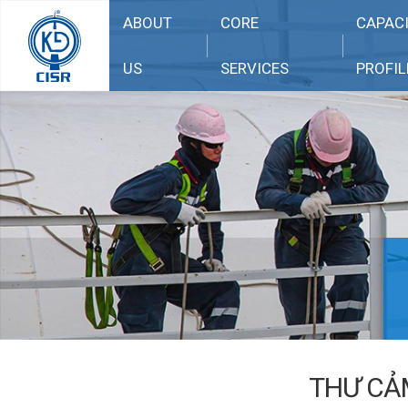
ABOUT
CORE
CAPAC
US
SERVICES
PROFIL
THƯ CẢ